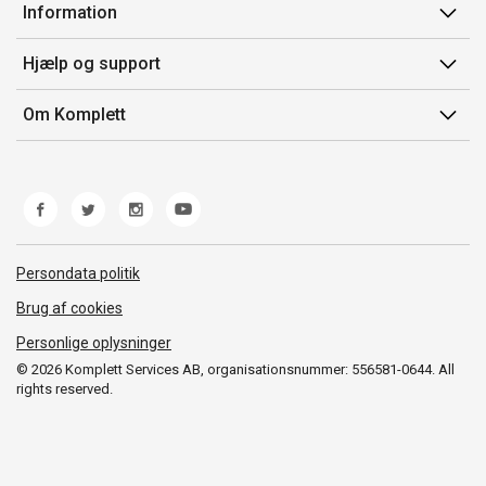
Min side
Information
Ordrehistorik
Salgsbetingelser
Hjælp og support
Gavekort
Mærker/producent
Kontakt os
Om Komplett
Fortrydelsesret
Kundeservice
Om os
Produkthjælp og retur
Miljøpolitik og ESG
Fejl/Mangler
Whistleblowing
Fragt og levering
Norwegian Transparency Act
Persondata politik
Brug af cookies
Personlige oplysninger
© 2026 Komplett Services AB, organisationsnummer: 556581-0644. All
rights reserved.