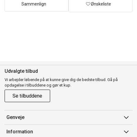
Sammenlign
Ønskeliste
Udvalgte tilbud
Vi arbejder løbende på at kunne give dig de bedste tilbud. Gå på
opdagelse i tilbuddene og gør et kup.
Se tilbuddene
Genveje
Min side
Information