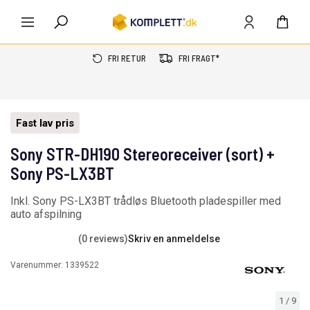
FRI RETUR
FRI FRAGT*
Fast lav pris
Sony STR-DH190 Stereoreceiver (sort) +
Sony PS-LX3BT
Inkl. Sony PS-LX3BT trådløs Bluetooth pladespiller med
auto afspilning
(0 reviews)
Skriv en anmeldelse
Varenummer:
1339522
1
/
9