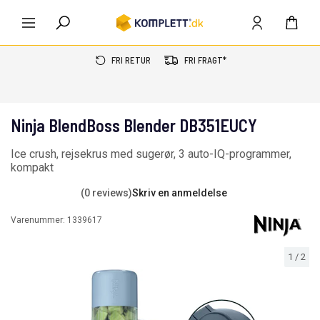
FRI RETUR
FRI FRAGT*
Ninja BlendBoss Blender DB351EUCY
Ice crush, rejsekrus med sugerør, 3 auto-IQ-programmer,
kompakt
(0 reviews)
Skriv en anmeldelse
Varenummer:
1339617
1
/
2