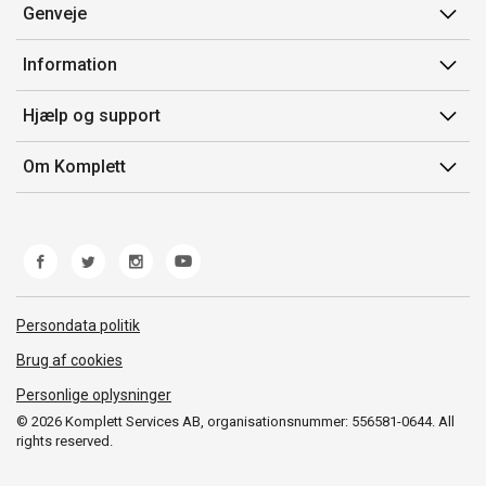
Genveje
Min side
Information
Ordrehistorik
Salgsbetingelser
Hjælp og support
Gavekort
Mærker/producent
Kontakt os
Om Komplett
Fortrydelsesret
Kundeservice
Om os
Produkthjælp og retur
Miljøpolitik og ESG
Fejl/Mangler
Whistleblowing
Fragt og levering
Norwegian Transparency Act
Persondata politik
Brug af cookies
Personlige oplysninger
© 2026 Komplett Services AB, organisationsnummer: 556581-0644. All
rights reserved.