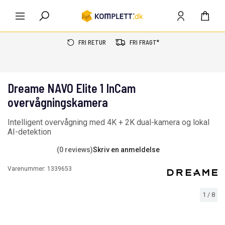
FRI RETUR
FRI FRAGT*
Dreame NAVO Elite 1 InCam
overvågningskamera
Intelligent overvågning med 4K + 2K dual-kamera og lokal
AI-detektion
(0 reviews)
Skriv en anmeldelse
Varenummer:
1339653
1
/
8