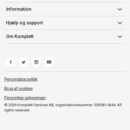
Min side
Information
Ordrehistorik
Salgsbetingelser
Hjælp og support
Gavekort
Mærker/producent
Kontakt os
Om Komplett
Fortrydelsesret
Kundeservice
Om os
Produkthjælp og retur
Miljøpolitik og ESG
Fejl/Mangler
Whistleblowing
Fragt og levering
Norwegian Transparency Act
Persondata politik
Brug af cookies
Personlige oplysninger
© 2026 Komplett Services AB, organisationsnummer: 556581-0644. All
rights reserved.