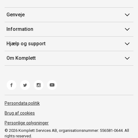
Genveje
Min side
Information
Ordrehistorik
Salgsbetingelser
Hjælp og support
Gavekort
Mærker/producent
Kontakt os
Om Komplett
Fortrydelsesret
Kundeservice
Om os
Produkthjælp og retur
Miljøpolitik og ESG
Fejl/Mangler
Whistleblowing
Fragt og levering
Norwegian Transparency Act
Persondata politik
Brug af cookies
Personlige oplysninger
© 2026 Komplett Services AB, organisationsnummer: 556581-0644. All
rights reserved.