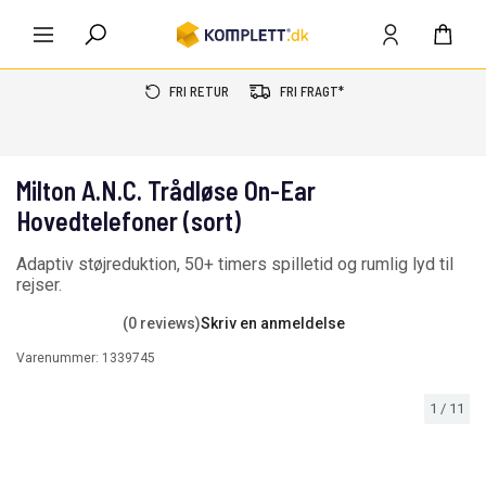
FRI RETUR
FRI FRAGT*
Milton A.N.C. Trådløse On-Ear
Hovedtelefoner (sort)
Adaptiv støjreduktion, 50+ timers spilletid og rumlig lyd til
rejser.
(0 reviews)
Skriv en anmeldelse
Varenummer:
1339745
1
/
11