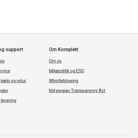
og support
Om Komplett
 os
Om os
rvice
Miljøpolitik og ESG
jælp og retur
Whistleblowing
ngler
Norwegian Transparency Act
 levering