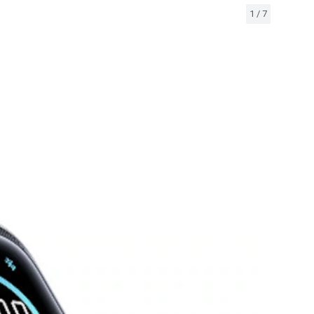
1
/
7