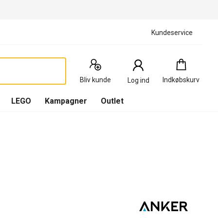
Kundeservice
Indkøbskurv
:
0
Produkter
Bliv kunde
Indkøbskurv
Log ind
(
Indkøbskurv
LEGO
Kampagner
Outlet