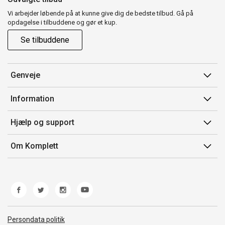
Vi arbejder løbende på at kunne give dig de bedste tilbud. Gå på
opdagelse i tilbuddene og gør et kup.
Se tilbuddene
Genveje
Min side
Information
Ordrehistorik
Salgsbetingelser
Hjælp og support
Gavekort
Mærker/producent
Kontakt os
Om Komplett
Fortrydelsesret
Kundeservice
Om os
Produkthjælp og retur
Miljøpolitik og ESG
Fejl/Mangler
Whistleblowing
Fragt og levering
Norwegian Transparency Act
Persondata politik