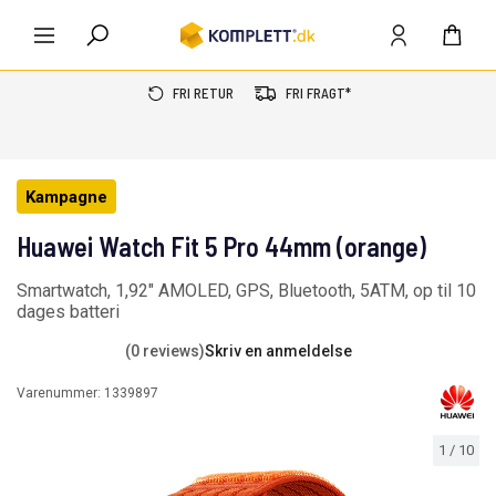
FRI RETUR
FRI FRAGT*
Kampagne
Huawei Watch Fit 5 Pro 44mm (orange)
Smartwatch, 1,92" AMOLED, GPS, Bluetooth, 5ATM, op til 10
dages batteri
(0 reviews)
Skriv en anmeldelse
Varenummer:
1339897
1
/
10