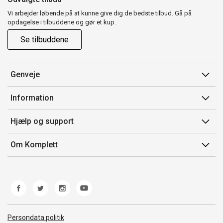
Vi arbejder løbende på at kunne give dig de bedste tilbud. Gå på
opdagelse i tilbuddene og gør et kup.
Se tilbuddene
Genveje
Min side
Information
Ordrehistorik
Salgsbetingelser
Hjælp og support
Gavekort
Mærker/producent
Kontakt os
Om Komplett
Fortrydelsesret
Kundeservice
Om os
Produkthjælp og retur
Miljøpolitik og ESG
Fejl/Mangler
Whistleblowing
Fragt og levering
Norwegian Transparency Act
Persondata politik