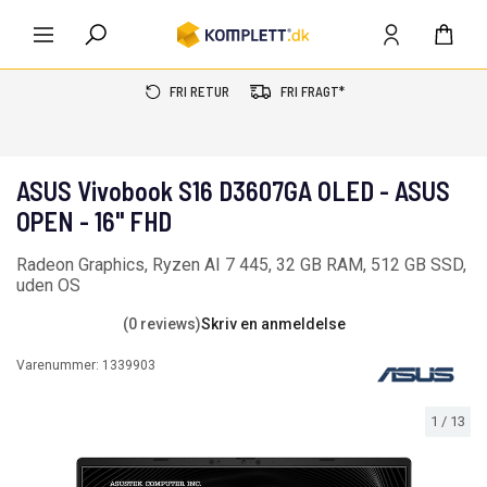
FRI RETUR
FRI FRAGT*
ASUS Vivobook S16 D3607GA OLED - ASUS
OPEN - 16" FHD
Radeon Graphics, Ryzen AI 7 445, 32 GB RAM, 512 GB SSD,
uden OS
(0 reviews)
Skriv en anmeldelse
Varenummer:
1339903
1
/
13