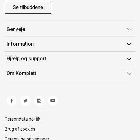
Se tilbuddene
Genveje
Min side
Information
Ordrehistorik
Salgsbetingelser
Hjælp og support
Gavekort
Mærker/producent
Kontakt os
Om Komplett
Fortrydelsesret
Kundeservice
Om os
Produkthjælp og retur
Miljøpolitik og ESG
Fejl/Mangler
Whistleblowing
Fragt og levering
Norwegian Transparency Act
Persondata politik
Brug af cookies
Personlige oplysninger