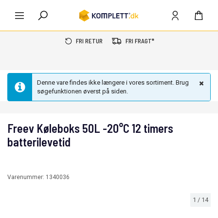
FRI RETUR
FRI FRAGT*
Denne vare findes ikke længere i vores sortiment. Brug
søgefunktionen øverst på siden.
Freev Køleboks 50L -20°C 12 timers
batterilevetid
Varenummer:
1340036
1
/
14