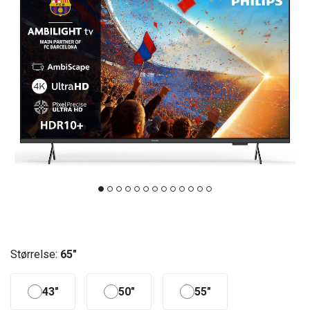
Størrelse:
65"
43"
50"
55"