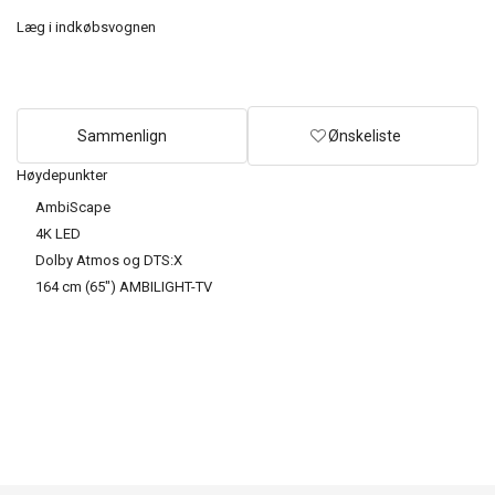
Læg i indkøbsvognen
Sammenlign
Ønskeliste
Høydepunkter
AmbiScape
4K LED
Dolby Atmos og DTS:X
164 cm (65") AMBILIGHT-TV