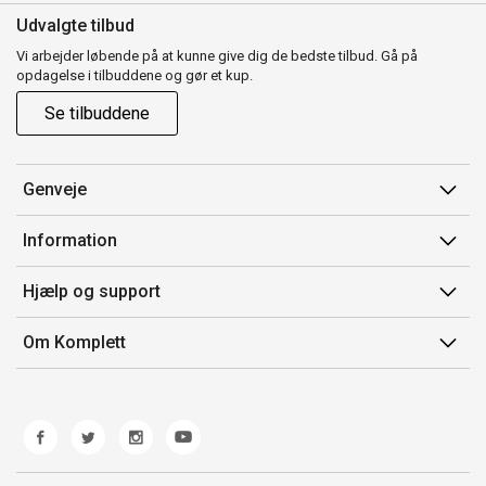
Udvalgte tilbud
Vi arbejder løbende på at kunne give dig de bedste tilbud. Gå på
opdagelse i tilbuddene og gør et kup.
Se tilbuddene
Genveje
Min side
Information
Ordrehistorik
Salgsbetingelser
Hjælp og support
Gavekort
Mærker/producent
Kontakt os
Om Komplett
Fortrydelsesret
Kundeservice
Om os
Produkthjælp og retur
Miljøpolitik og ESG
Fejl/Mangler
Whistleblowing
Fragt og levering