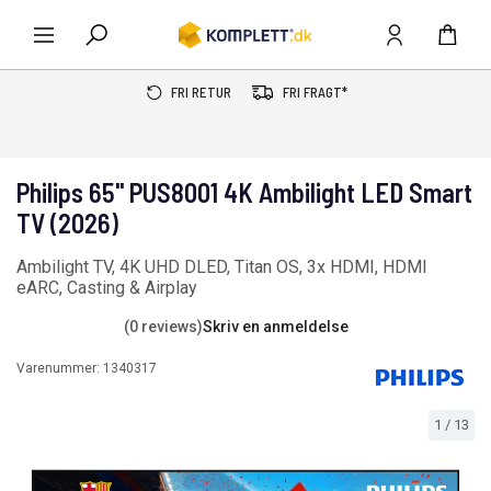
FRI RETUR
FRI FRAGT*
Philips 65'' PUS8001 4K Ambilight LED Smart
TV (2026)
Ambilight TV, 4K UHD DLED, Titan OS, 3x HDMI, HDMI
eARC, Casting & Airplay
(0 reviews)
Skriv en anmeldelse
Varenummer:
1340317
1
/
13