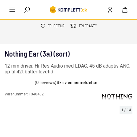
FRI RETUR
FRI FRAGT*
Nothing Ear (3a) (sort)
12 mm driver, Hi-Res Audio med LDAC, 45 dB adaptiv ANC,
op til 42t batterilevetid
(0 reviews)
Skriv en anmeldelse
Varenummer:
1340402
1
/
14