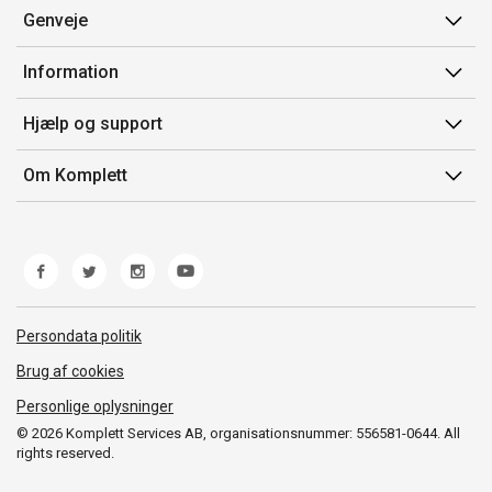
Genveje
Min side
Information
Ordrehistorik
Salgsbetingelser
Hjælp og support
Gavekort
Mærker/producent
Kontakt os
Om Komplett
Fortrydelsesret
Kundeservice
Om os
Produkthjælp og retur
Miljøpolitik og ESG
Fejl/Mangler
Whistleblowing
Fragt og levering
Norwegian Transparency Act
Persondata politik
Brug af cookies
Personlige oplysninger
© 2026 Komplett Services AB, organisationsnummer: 556581-0644. All
rights reserved.