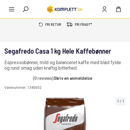
FRI RETUR
FRI FRAGT*
Segafredo Casa 1 kg Hele Kaffebønner
Espressobønner, mild og balanceret kaffe med blød fylde
og rund smag uden kraftig bitterhed
(0 reviews)
Skriv en anmeldelse
Varenummer:
1340602
1
/
1