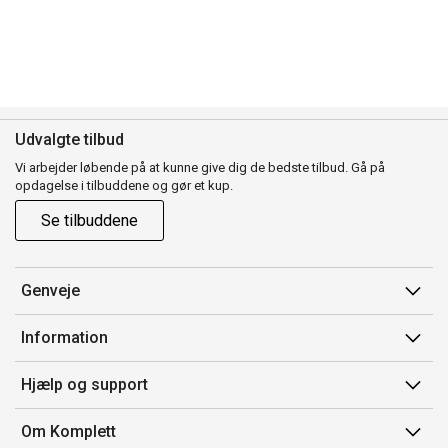
Udvalgte tilbud
Vi arbejder løbende på at kunne give dig de bedste tilbud. Gå på
opdagelse i tilbuddene og gør et kup.
Se tilbuddene
Genveje
Min side
Information
Ordrehistorik
Salgsbetingelser
Hjælp og support
Gavekort
Mærker/producent
Kontakt os
Om Komplett
Fortrydelsesret