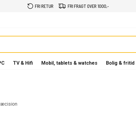
FRI RETUR
FRI FRAGT OVER 1000,-
PC
TV & Hifi
Mobil, tablets & watches
Bolig & fritid
præcision