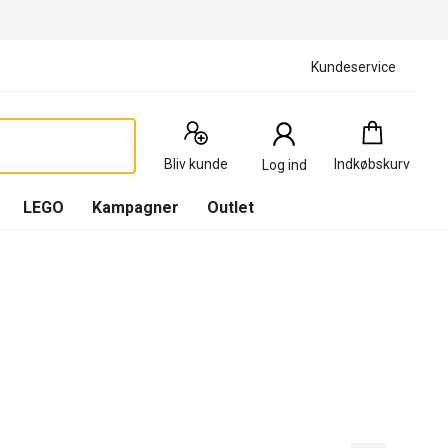
Kundeservice
Indkøbskurv
:
0
Produkter
Bliv kunde
Indkøbskurv
Log ind
(
Indkøbskurv
LEGO
Kampagner
Outlet