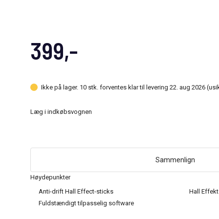
399,-
Ikke på lager. 10 stk. forventes klar til levering 22. aug 2026 (us
Læg i indkøbsvognen
Sammenlign
Høydepunkter
Anti-drift Hall Effect-sticks
Hall Effek
Fuldstændigt tilpasselig software