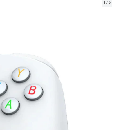
1
/
6