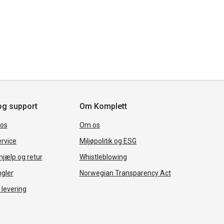
og support
Om Komplett
 os
Om os
rvice
Miljøpolitik og ESG
jælp og retur
Whistleblowing
ngler
Norwegian Transparency Act
 levering