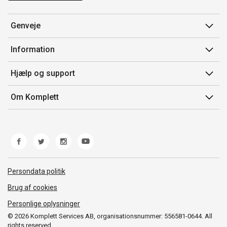
Genveje
Min side
Information
Ordrehistorik
Salgsbetingelser
Hjælp og support
Gavekort
Mærker/producent
Kontakt os
Om Komplett
Fortrydelsesret
Kundeservice
Om os
Produkthjælp og retur
Miljøpolitik og ESG
Fejl/Mangler
Whistleblowing
Fragt og levering
Norwegian Transparency Act
Persondata politik
Brug af cookies
Personlige oplysninger
© 2026 Komplett Services AB, organisationsnummer: 556581-0644. All
rights reserved.