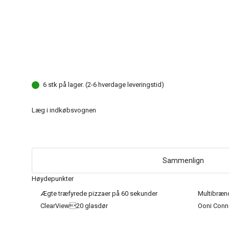
6 stk på lager. (2-6 hverdage leveringstid)
Læg i indkøbsvognen
Sammenlign
Høydepunkter
Ægte træfyrede pizzaer på 60 sekunder
Multibrænds
ClearView20 glasdør
Ooni Conn