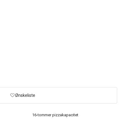
Ønskeliste
16-tommer pizzakapacitet