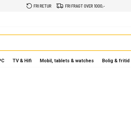
FRI RETUR
FRI FRAGT OVER 1000,-
PC
TV & Hifi
Mobil, tablets & watches
Bolig & fritid
n