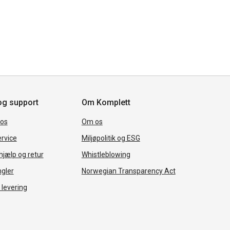
og support
Om Komplett
 os
Om os
rvice
Miljøpolitik og ESG
jælp og retur
Whistleblowing
ngler
Norwegian Transparency Act
 levering