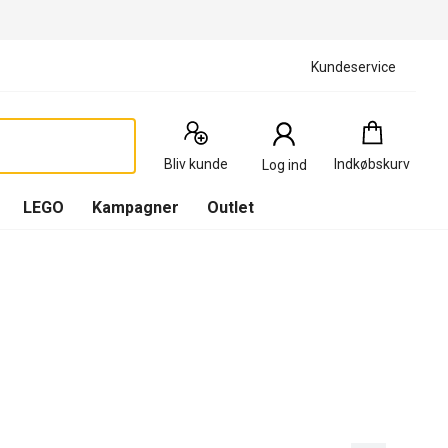
Kundeservice
Indkøbskurv
:
0
Produkter
Bliv kunde
Indkøbskurv
Log ind
(
Indkøbskurv
LEGO
Kampagner
Outlet