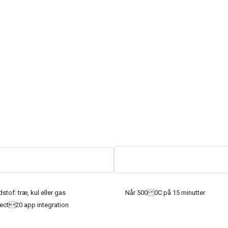
tof: træ, kul eller gas
Når 500 0C på 15 minutter
ect20 app integration