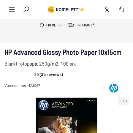
FRI RETUR
FRI FRAGT*
HP Advanced Glossy Photo Paper 10x15cm
Blankt fotopapir, 250g/m2, 100 ark
4.8
(36 reviews)
Varenummer:
423067
1
/
1