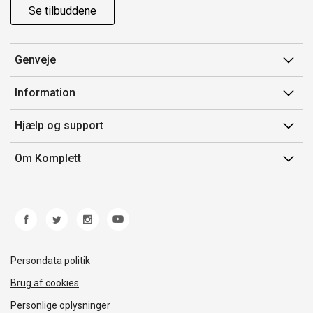
Se tilbuddene
Genveje
Min side
Information
Ordrehistorik
Salgsbetingelser
Hjælp og support
Gavekort
Mærker/producent
Kontakt os
Om Komplett
Fortrydelsesret
Kundeservice
Om os
Produkthjælp og retur
Miljøpolitik og ESG
Fejl/Mangler
Whistleblowing
Fragt og levering
Norwegian Transparency Act
Persondata politik
Brug af cookies
Personlige oplysninger