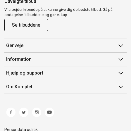
Udvalgte tilbud
Vi arbejder løbende på at kunne give dig de bedste tilbud. Gå på
opdagelse i tilbuddene og gør et kup.
Se tilbuddene
Genveje
Min side
Information
Ordrehistorik
Salgsbetingelser
Hjælp og support
Gavekort
Mærker/producent
Kontakt os
Om Komplett
Fortrydelsesret
Kundeservice
Om os
Produkthjælp og retur
Miljøpolitik og ESG
Fejl/Mangler
Whistleblowing
Fragt og levering
Norwegian Transparency Act
Persondata politik