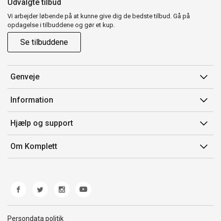
Udvalgte tilbud
Vi arbejder løbende på at kunne give dig de bedste tilbud. Gå på
opdagelse i tilbuddene og gør et kup.
Se tilbuddene
Genveje
Min side
Information
Ordrehistorik
Salgsbetingelser
Hjælp og support
Gavekort
Mærker/producent
Kontakt os
Om Komplett
Fortrydelsesret
Kundeservice
Om os
Produkthjælp og retur
Miljøpolitik og ESG
Fejl/Mangler
Whistleblowing
Fragt og levering
Norwegian Transparency Act
Persondata politik