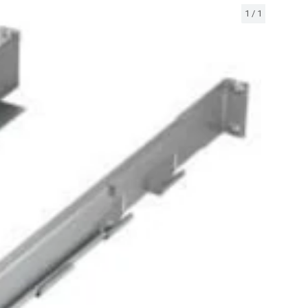
1
/
1