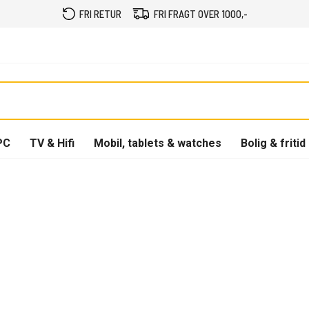
FRI RETUR
FRI FRAGT OVER 1000,-
PC
TV & Hifi
Mobil, tablets & watches
Bolig & fritid