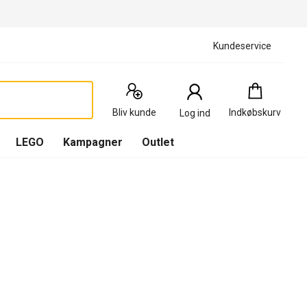
Kundeservice
Indkøbskurv
:
0
Produkter
Bliv kunde
Indkøbskurv
Log ind
(
Indkøbskurv
LEGO
Kampagner
Outlet