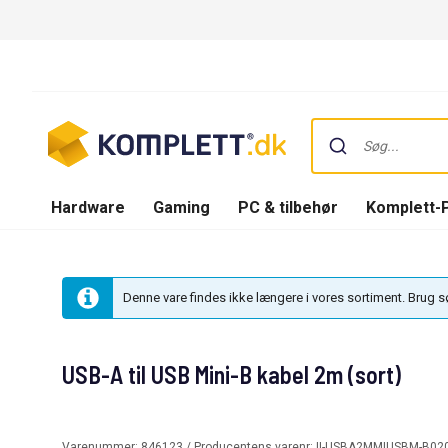
Hardware
Gaming
PC & tilbehør
Komplett-
Denne vare findes ikke længere i vores sortiment. Brug 
USB-A til USB Mini-B kabel 2m (sort)
Varenummer:
846123
/ Producentens varenr:
II-USBA2MMIUSBM-B02