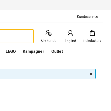
Kundeservice
Indkøbskurv
:
0
Produkter
Bliv kunde
Indkøbskurv
Log ind
(
Indkøbskurv
LEGO
Kampagner
Outlet