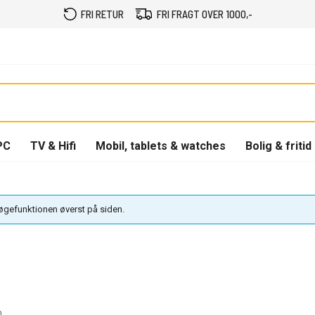
FRI RETUR
FRI FRAGT OVER 1000,-
PC
TV & Hifi
Mobil, tablets & watches
Bolig & fritid
søgefunktionen øverst på siden.
0