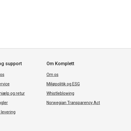
og support
Om Komplett
 os
Om os
rvice
Miljøpolitik og ESG
jælp og retur
Whistleblowing
ngler
Norwegian Transparency Act
 levering