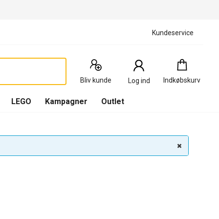
Kundeservice
Indkøbskurv
:
0
Produkter
Bliv kunde
Indkøbskurv
Log ind
(
Indkøbskurv
LEGO
Kampagner
Outlet