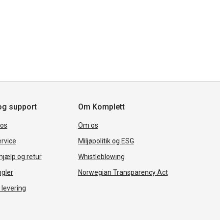
og support
Om Komplett
 os
Om os
rvice
Miljøpolitik og ESG
jælp og retur
Whistleblowing
ngler
Norwegian Transparency Act
 levering