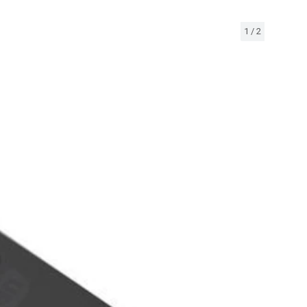
1
/
2