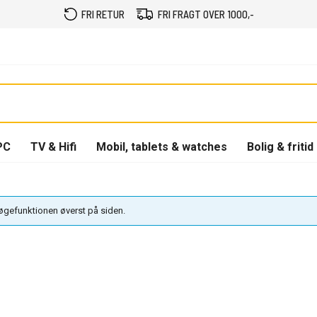
FRI RETUR
FRI FRAGT OVER 1000,-
PC
TV & Hifi
Mobil, tablets & watches
Bolig & fritid
søgefunktionen øverst på siden.