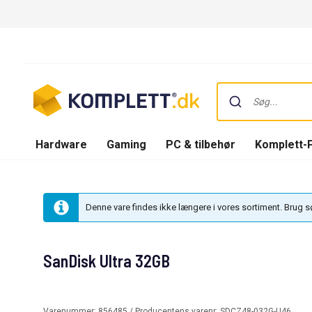
Hardware
Gaming
PC & tilbehør
Komplett-
Denne vare findes ikke længere i vores sortiment. Brug 
SanDisk Ultra 32GB
Varenummer:
856485
/ Producentens varenr:
SDCZ48-032G-U46