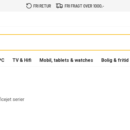
FRI RETUR
FRI FRAGT OVER 1000,-
PC
TV & Hifi
Mobil, tablets & watches
Bolig & fritid
icejet serier