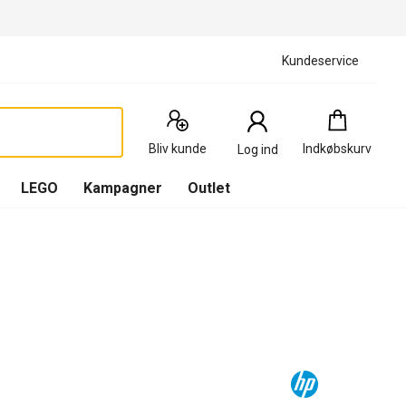
Kundeservice
Indkøbskurv
:
0
Produkter
Bliv kunde
Indkøbskurv
Log ind
(
Indkøbskurv
LEGO
Kampagner
Outlet