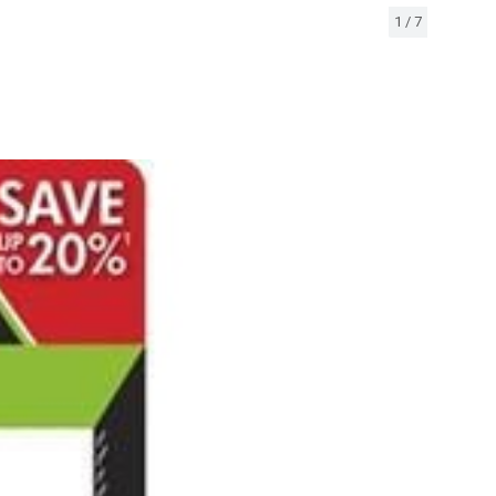
1
/
7