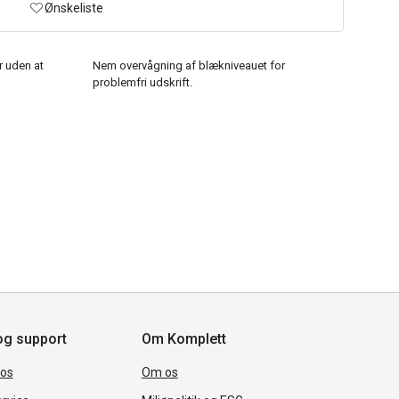
Ønskeliste
r uden at
Nem overvågning af blækniveauet for
problemfri udskrift.
og support
Om Komplett
 os
Om os