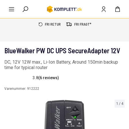
FRI RETUR
FRI FRAGT*
BlueWalker PW DC UPS SecureAdapter 12V
DC, 12V 12W max., Li-Ion Battery, Around 150min backup
time for typical router
3.8
(6 reviews)
Varenummer:
912222
1
/
4