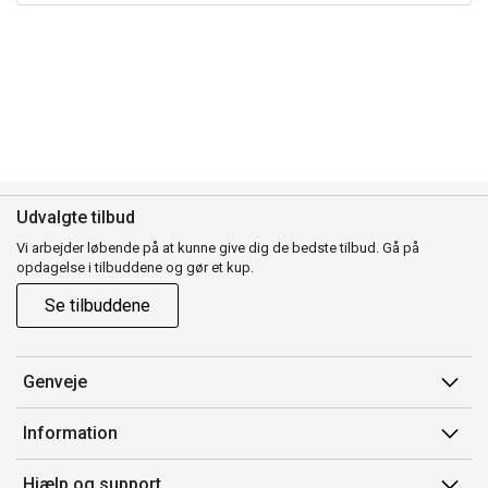
Udvalgte tilbud
Vi arbejder løbende på at kunne give dig de bedste tilbud. Gå på
opdagelse i tilbuddene og gør et kup.
Se tilbuddene
Genveje
Min side
Information
Ordrehistorik
Salgsbetingelser
Hjælp og support