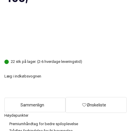
22 stk på lager. (2-6 hverdage leveringstid)
Læg i indkøbsvognen
Sammenlign
Ønskeliste
Høydepunkter
Premiumhåndtag for bedre spiloplevelse
Trådløs forbindelse for fri bevægelse