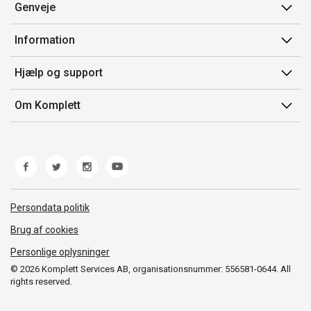
Genveje
Min side
Information
Ordrehistorik
Salgsbetingelser
Hjælp og support
Gavekort
Mærker/producent
Kontakt os
Om Komplett
Fortrydelsesret
Kundeservice
Om os
Produkthjælp og retur
Miljøpolitik og ESG
Fejl/Mangler
Whistleblowing
Fragt og levering
Norwegian Transparency Act
Persondata politik
Brug af cookies
Personlige oplysninger
© 2026 Komplett Services AB, organisationsnummer: 556581-0644. All
rights reserved.