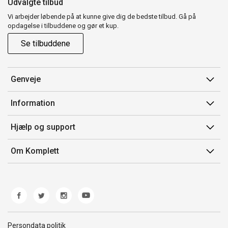
Udvalgte tilbud
Vi arbejder løbende på at kunne give dig de bedste tilbud. Gå på
opdagelse i tilbuddene og gør et kup.
Se tilbuddene
Genveje
Min side
Information
Ordrehistorik
Salgsbetingelser
Hjælp og support
Gavekort
Mærker/producent
Kontakt os
Om Komplett
Fortrydelsesret
Kundeservice
Om os
Produkthjælp og retur
Miljøpolitik og ESG
Fejl/Mangler
Whistleblowing
Fragt og levering
Norwegian Transparency Act
Persondata politik