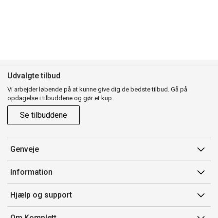
Udvalgte tilbud
Vi arbejder løbende på at kunne give dig de bedste tilbud. Gå på
opdagelse i tilbuddene og gør et kup.
Se tilbuddene
Genveje
Min side
Information
Ordrehistorik
Salgsbetingelser
Hjælp og support
Gavekort
Mærker/producent
Kontakt os
Om Komplett