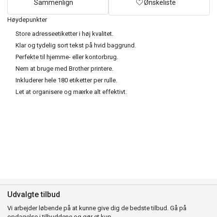
Sammenlign
Ønskeliste
Høydepunkter
Store adresseetiketter i høj kvalitet.
Klar og tydelig sort tekst på hvid baggrund.
Perfekte til hjemme- eller kontorbrug.
Nem at bruge med Brother printere.
Inkluderer hele 180 etiketter per rulle.
Let at organisere og mærke alt effektivt.
Udvalgte tilbud
Vi arbejder løbende på at kunne give dig de bedste tilbud. Gå på
opdagelse i tilbuddene og gør et kup.