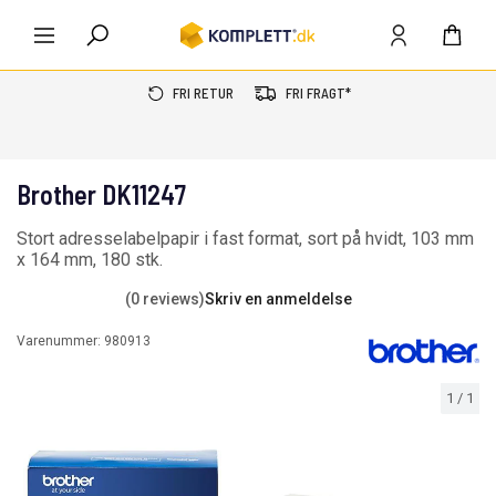
FRI RETUR
FRI FRAGT*
Brother DK11247
Stort adresselabelpapir i fast format, sort på hvidt, 103 mm
x 164 mm, 180 stk.
(0 reviews)
Skriv en anmeldelse
Varenummer:
980913
1
/
1