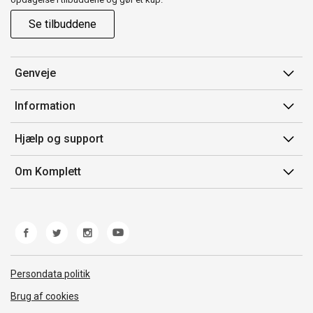
Se tilbuddene
Genveje
Min side
Information
Ordrehistorik
Salgsbetingelser
Hjælp og support
Gavekort
Mærker/producent
Kontakt os
Om Komplett
Fortrydelsesret
Kundeservice
Om os
Produkthjælp og retur
Miljøpolitik og ESG
Fejl/Mangler
Whistleblowing
Fragt og levering
Norwegian Transparency Act
Persondata politik
Brug af cookies