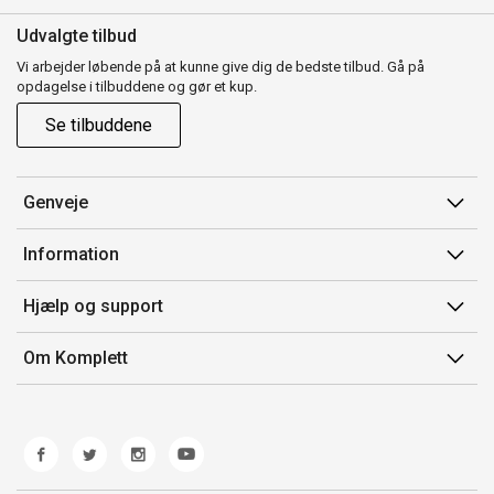
Udvalgte tilbud
Vi arbejder løbende på at kunne give dig de bedste tilbud. Gå på
opdagelse i tilbuddene og gør et kup.
Se tilbuddene
Genveje
Min side
Information
Ordrehistorik
Salgsbetingelser
Hjælp og support
Gavekort
Mærker/producent
Kontakt os
Om Komplett
Fortrydelsesret
Kundeservice
Om os
Produkthjælp og retur
Miljøpolitik og ESG
Fejl/Mangler
Whistleblowing
Fragt og levering