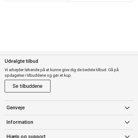
Udvalgte tilbud
Vi arbejder løbende på at kunne give dig de bedste tilbud. Gå på
opdagelse i tilbuddene og gør et kup.
Se tilbuddene
Genveje
Min side
Information
Ordrehistorik
Salgsbetingelser
Hjælp og support