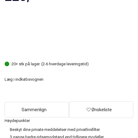
20+ stk på lager. (2-6 hverdage leveringstid)
Læg i indkøbsvognen
Sammenlign
Ønskeliste
Høydepunkter
Beskyt dine private meddelelser med privatlivsfilter.
3 gange bedre ridsemodstand end tidligere modeller.