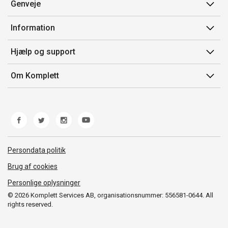
Genveje
Min side
Information
Ordrehistorik
Salgsbetingelser
Hjælp og support
Gavekort
Mærker/producent
Kontakt os
Om Komplett
Fortrydelsesret
Kundeservice
Om os
Produkthjælp og retur
Miljøpolitik og ESG
Fejl/Mangler
Whistleblowing
Fragt og levering
Norwegian Transparency Act
Persondata politik
Brug af cookies
Personlige oplysninger
© 2026 Komplett Services AB, organisationsnummer: 556581-0644. All
rights reserved.