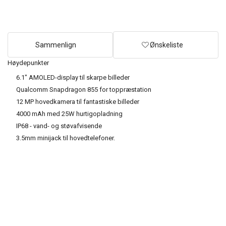
Sammenlign
Ønskeliste
Høydepunkter
6.1" AMOLED-display til skarpe billeder
Qualcomm Snapdragon 855 for toppræstation
12 MP hovedkamera til fantastiske billeder
4000 mAh med 25W hurtigopladning
IP68 - vand- og støvafvisende
3.5mm minijack til hovedtelefoner.