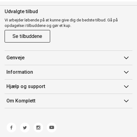
Udvalgte tilbud
Vi arbejder løbende på at kunne give dig de bedste tilbud. Gå på
opdagelse i tilbuddene og gør et kup.
Se tilbuddene
Genveje
Min side
Information
Ordrehistorik
Salgsbetingelser
Hjælp og support
Gavekort
Mærker/producent
Kontakt os
Om Komplett
Fortrydelsesret
Kundeservice
Om os
Produkthjælp og retur
Miljøpolitik og ESG
Fejl/Mangler
Whistleblowing