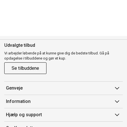
Udvalgte tilbud
Vi arbejder løbende på at kunne give dig de bedste tilbud. Gå på
opdagelse i tilbuddene og gør et kup.
Se tilbuddene
Genveje
Min side
Information
Ordrehistorik
Salgsbetingelser
Hjælp og support
Gavekort
Mærker/producent
Kontakt os