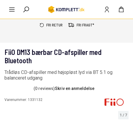
FRI RETUR
FRI FRAGT*
FiiO DM13 bærbar CD-afspiller med
Bluetooth
Trådløs CD-afspiller med højopløst lyd via BT 5.1 og
balanceret udgang
(0 reviews)
Skriv en anmeldelse
Varenummer:
1331132
1
/
7