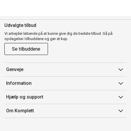
Udvalgte tilbud
Vi arbejder løbende på at kunne give dig de bedste tilbud. Gå på
opdagelse i tilbuddene og gør et kup.
Se tilbuddene
Genveje
Min side
Information
Ordrehistorik
Salgsbetingelser
Hjælp og support
Gavekort
Mærker/producent
Kontakt os
Om Komplett
Fortrydelsesret
Kundeservice
Om os
Produkthjælp og retur