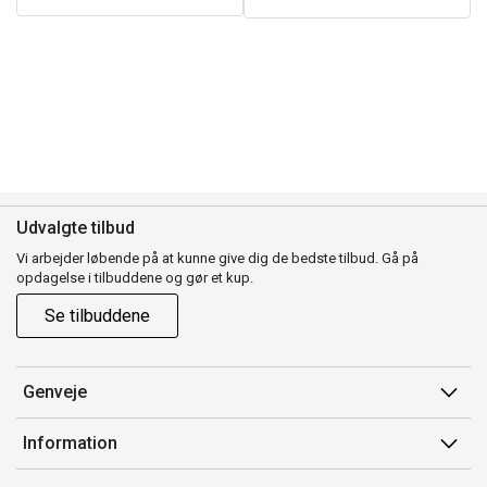
Udvalgte tilbud
Vi arbejder løbende på at kunne give dig de bedste tilbud. Gå på
opdagelse i tilbuddene og gør et kup.
Se tilbuddene
Genveje
Min side
Information
Ordrehistorik
Salgsbetingelser